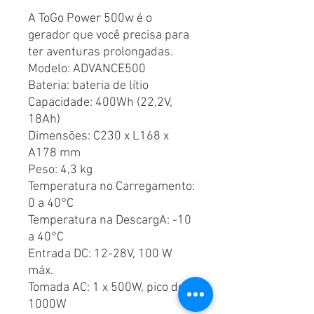
A ToGo Power 500w é o
gerador que você precisa para
ter aventuras prolongadas.
Modelo: ADVANCE500
Bateria: bateria de lítio
Capacidade: 400Wh (22,2V,
18Ah)
Dimensões: C230 x L168 x
A178 mm
Peso: 4,3 kg
Temperatura no Carregamento:
0 a 40°C
Temperatura na DescargA: -10
a 40°C
Entrada DC: 12-28V, 100 W
máx.
Tomada AC: 1 x 500W, pico de
1000W